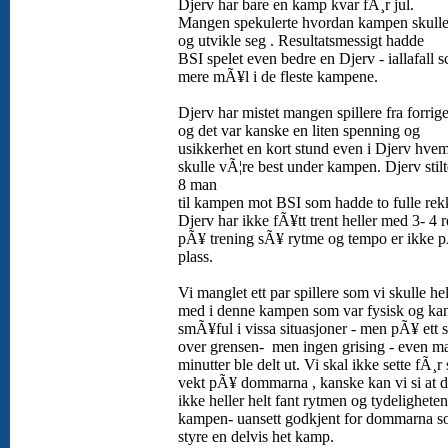
Djerv har bare en kamp kvar fÃ¸r jul.
Mangen spekulerte hvordan kampen skulle
og utvikle seg . Resultatsmessigt hadde
BSI spelet even bedre en Djerv - iallafall s
mere mÃ¥l i de fleste kampene.
Djerv har mistet mangen spillere fra forrig
og det var kanske en liten spenning og
usikkerhet en kort stund even i Djerv hve
skulle vÃ¦re best under kampen. Djerv stil
8 man
til kampen mot BSI som hadde to fulle rek
Djerv har ikke fÃ¥tt trent heller med 3- 4 
pÃ¥ trening sÃ¥ rytme og tempo er ikke 
plass.
Vi manglet ett par spillere som vi skulle hel
med i denne kampen som var fysisk og kan
smÃ¥ful i vissa situasjoner - men pÃ¥ ett se
over grensen- men ingen grising - even m
minutter ble delt ut. Vi skal ikke sette fÃ¸r 
vekt pÃ¥ dommarna , kanske kan vi si at d
ikke heller helt fant rytmen og tydeligheten
kampen- uansett godkjent for dommarna s
styre en delvis het kamp.