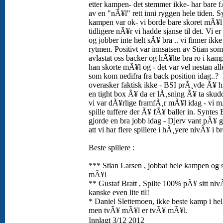
etter kampen- det stemmer ikke- har bare f
av en "nÃ¥l" rett inni ryggen hele tiden. S
kampen var ok- vi borde bare skoret mÃ¥l 
tidligere nÃ¥r vi hadde sjanse til det. Vi er l
og jobber inte helt sÃ¥ bra .. vi finner ikke
rytmen. Positivt var innsatsen av Stian som
avlastat oss backer og hÃ¥lte bra ro i kamp
han skorte mÃ¥l og - det var vel nestan al
som kom nedifra fra back position idag..?
overasker faktisk ikke - BSI prÃ¸vde Ã¥ 
en tight box Ã¥ da er lÃ¸sning Ã¥ ta sku
vi var dÃ¥rlige framfÃ¸r mÃ¥l idag - vi 
spille tuffere der Ã¥ fÃ¥ baller in. Syntes
gjorde en bra jobb idag - Djerv vant pÃ¥ 
att vi har flere spillere i hÃ¸yere nivÃ¥ i b
Beste spillere :
*** Stian Larsen , jobbat hele kampen og 
mÃ¥l
** Gustaf Bratt , Spilte 100% pÃ¥ sitt niv
kanske even lite til!
* Daniel Slettemoen, ikke beste kamp i hel
men tvÃ¥ mÃ¥l er tvÃ¥ mÃ¥l.
Innlagt 3/12 2012