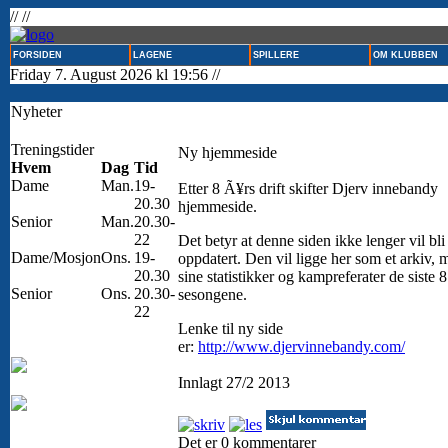
// //
FORSIDEN
LAGENE
SPILLERE
OM KLUBBEN
Friday 7. August 2026 kl 19:56 //
Nyheter
Treningstider
Ny hjemmeside
Hvem
Dag
Tid
Dame
Man.
19-
Etter 8 Ã¥rs drift skifter Djerv innebandy
20.30
hjemmeside.
Senior
Man.
20.30-
22
Det betyr at denne siden ikke lenger vil bli
Dame/Mosjon
Ons.
19-
oppdatert. Den vil ligge her som et arkiv, 
20.30
sine statistikker og kampreferater de siste 8
Senior
Ons.
20.30-
sesongene.
22
Lenke til ny side
er:
http://www.djervinnebandy.com/
Innlagt 27/2 2013
Det er 0 kommentarer