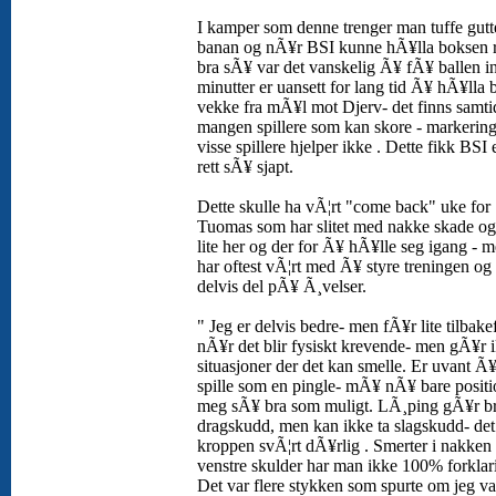
I kamper som denne trenger man tuffe gut
banan og nÃ¥r BSI kunne hÃ¥lla boksen r
bra sÃ¥ var det vanskelig Ã¥ fÃ¥ ballen i
minutter er uansett for lang tid Ã¥ hÃ¥lla 
vekke fra mÃ¥l mot Djerv- det finns samti
mangen spillere som kan skore - markerin
visse spillere hjelper ikke . Dette fikk BSI 
rett sÃ¥ sjapt.
Dette skulle ha vÃ¦rt "come back" uke for
Tuomas som har slitet med nakke skade og 
lite her og der for Ã¥ hÃ¥lle seg igang - 
har oftest vÃ¦rt med Ã¥ styre treningen og 
delvis del pÃ¥ Ã¸velser.
" Jeg er delvis bedre- men fÃ¥r lite tilbake
nÃ¥r det blir fysiskt krevende- men gÃ¥r i
situasjoner der det kan smelle. Er uvant Ã
spille som en pingle- mÃ¥ nÃ¥ bare positi
meg sÃ¥ bra som muligt. LÃ¸ping gÃ¥r b
dragskudd, men kan ikke ta slagskudd- det 
kroppen svÃ¦rt dÃ¥rlig . Smerter i nakken
venstre skulder har man ikke 100% forklarin
Det var flere stykken som spurte om jeg va