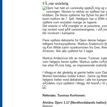
FÃ¸rste seriehelg
Djerv har hatt en vanskelig oppkjÃ¸ring og s
sesongen. Nesten to rekker av spillere har sl
klubben. De fleste spillerne har flyttet fra den f
byen mellom de 7. fjell. Heldigvis har vi fÃ¥tt 
spillere som erstatter mange av tapene.
Det eneste vi nÃ¥ mangler er at juniorene, so
har invitert med pÃ¥ seniortreningene, i stÃ¸rr
blir involvert i kampene.
Flere spillere debuterte for Djerv denne helgen
tidligere hockeyspillerne, Markus Andersson (bi
og Kim Wilde samt nyankomsten fra Grei, Ale
Arnesen, fikk alle spilletid for 1.laget.
Markus Andersson blir av trener, Tuomas, kate
som helgens beste spiller. Markus spilte svÃ¦r
har etter fÃ¸rste helg, en imponerende statistik
I tillegg er det gledelig at gamle helter som Da
Morten fremdeles holder koken. Janne og Mart
helgens helter med deltakelse i alle tre kampe
sÃ¦rdeles mye spilletid i tillegg. All honnÃ¸r til
Referater, Tuomas Korhonen:
Alvidra- Djerv 1-17 (Nordhordalands hallen)
Referat:.