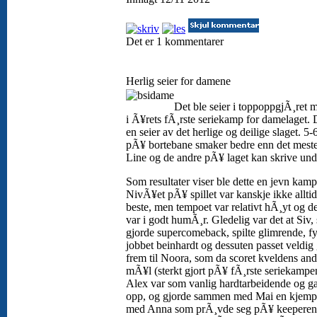
Det er 1 kommentarer
Herlig seier for damene
Det ble seier i toppoppgjÃ¸ret 
i Ã¥rets fÃ¸rste seriekamp for damelaget. 
en seier av det herlige og deilige slaget. 5-6
pÃ¥ bortebane smaker bedre enn det meste
Line og de andre pÃ¥ laget kan skrive un
Som resultater viser ble dette en jevn kamp
NivÃ¥et pÃ¥ spillet var kanskje ikke alltid
beste, men tempoet var relativt hÃ¸yt og de
var i godt humÃ¸r. Gledelig var det at Siv,
gjorde supercomeback, spilte glimrende, fy
jobbet beinhardt og dessuten passet veldig
frem til Noora, som da scoret kveldens and
mÃ¥l (sterkt gjort pÃ¥ fÃ¸rste seriekampe
Alex var som vanlig hardtarbeidende og ga
opp, og gjorde sammen med Mai en kjemp
med Anna som prÃ¸vde seg pÃ¥ keeperen 