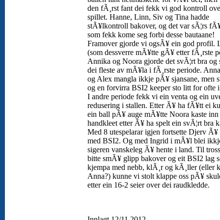
den fÃ¸rst fant dei fekk vi god kontroll ove
spillet. Hanne, Linn, Siv og Tina hadde
stÃ¥lkontroll bakover, og det var sÃ¦rs fÃ¥
som fekk kome seg forbi desse bautaane!
Framover gjorde vi ogsÃ¥ ein god profil. 
(som dessverre mÃ¥tte gÃ¥ etter fÃ¸rste p
Annika og Noora gjorde det svÃ¦rt bra og 
dei fleste av mÃ¥la i fÃ¸rste periode. Ann
og Alex mangla ikkje pÃ¥ sjansane, men s
og en forvirra BSI2 keeper sto litt for ofte 
I andre periode fekk vi ein venta og ein uv
redusering i stallen. Etter Ã¥ ha fÃ¥tt ei k
ein ball pÃ¥ auge mÃ¥tte Noora kaste inn
handkleet etter Ã¥ ha spelt ein svÃ¦rt bra 
Med 8 utespelarar igjen fortsette Djerv Ã¥ 
med BSI2. Og med Ingrid i mÃ¥l blei ikkj
sigeren vanskeleg Ã¥ hente i land. Til tross
bitte smÃ¥ glipp bakover og eit BSI2 lag 
kjempa med nebb, klÃ¸r og kÃ¸ller (eller 
Anna?) kunne vi stolt klappe oss pÃ¥ skul
etter ein 16-2 seier over dei raudkledde.
Innlagt 12/11 2012