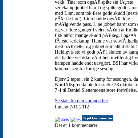
vekk. Tina, som ogsÃ¥ spilte sin fÃ¸rste
seriekamp jobbet hardt og spilte godt sam
med Linn, som tok flere gode skudd (nest
gÃ¥r de inn!). Linn hadde ogsÃ¥ flere
mÃ¥lgivende pass. Line jobbet hardt som 
og var flere ganger i veien sÃ¥nn at Emili
fikk altfor mange skudd pÃ¥ seg, i ogsÃ¥
fÃ¸rste seriekamp. Hanne var selvfÃ¸lgel
med pÃ¥ dette, og jobbet som alltid stabilt
Heldigvis sto vi godt pÃ¥ i slutten av kam
det hadde vel ikke vÃ¦rt helt urettferdig hv
kampen hadde endt uavgjort, BSI har virke
kommet seg fra forrige sesong.
Djerv 2 tapte i sin 2 kamp for sesongen, da
NordÃ¥sgrenda ble for sterke 28.oktober 
7-4 til Daniel Slettemoens store fortvilelse
Se stats fra den kampen her
Innlagt 7/11 2012
Det er 1 kommentarer