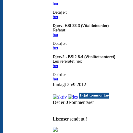
her
Detaljer:
her
Djerv- HSI 33-3 (Vitalitetsenter)
Referat:
her
Detaljer:
her
Djerv2 - BSI2 8-4 (Vitalitetsenteret)
Les referatet her:
her
Detaljer:
her
Innlagt 25/9 2012
Det er 0 kommentarer
Lisenser sendt ut !