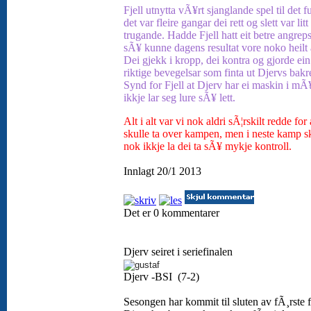
Fjell utnytta vÃ¥rt sjanglande spel til det f
det var fleire gangar dei rett og slett var litt
trugande. Hadde Fjell hatt eit betre angrep
sÃ¥ kunne dagens resultat vore noko heilt
Dei gjekk i kropp, dei kontra og gjorde ein
riktige bevegelsar som finta ut Djervs bakr
Synd for Fjell at Djerv har ei maskin i mÃ
ikkje lar seg lure sÃ¥ lett.
Alt i alt var vi nok aldri sÃ¦rskilt redde for 
skulle ta over kampen, men i neste kamp sk
nok ikkje la dei ta sÃ¥ mykje kontroll.
Innlagt 20/1 2013
Det er 0 kommentarer
Djerv seiret i seriefinalen
Djerv -BSI (7-2)
Sesongen har kommit til sluten av fÃ¸rste f