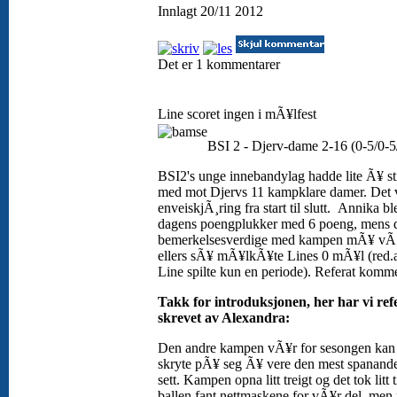
Innlagt 20/11 2012
Det er 1 kommentarer
Line scoret ingen i mÃ¥lfest
BSI 2 - Djerv-dame 2-16 (0-5/0-5
BSI2's unge innebandylag hadde lite Ã¥ st
med mot Djervs 11 kampklare damer. Det 
enveiskjÃ¸ring fra start til slutt. Annika bl
dagens poengplukker med 6 poeng, mens d
bemerkelsesverdige med kampen mÃ¥ vÃ¦
ellers sÃ¥ mÃ¥lkÃ¥te Lines 0 mÃ¥l (red.
Line spilte kun en periode). Referat komme
Takk for introduksjonen, her har vi ref
skrevet av Alexandra:
Den andre kampen vÃ¥r for sesongen kan 
skryte pÃ¥ seg Ã¥ vere den mest spanande
sett. Kampen opna litt treigt og det tok litt 
ballen fant nettmaskene for vÃ¥r del, men