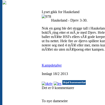
Lyset gikk for Haukeland
Haukeland - Djerv 3-30.
Nok en gang ble det stygge tall i Haukela
bokfÃ¸ring etter et mÃ¸te med Djerv. Hele
baller mÃ¥tte HSI's ellers sÃ¥ gode keepe
ut fra nettet. Hele fire av djervs spillere ku
notere seg med 4 mÃ¥l eller mer, mens ku
mÃ¥let sto uten mÃ¥lpoeng etter kampen
Kampdetaljer
Innlagt 18/2 2013
Det er 0 kommentarer
To nye dameseire