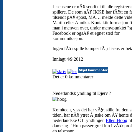
Lisensene er nÃ¥ sendt ut til alle registrert
spillere. De som nÃ¥ IKKE har fÃ¥tt en f
tilsendt pÃ¥ epost, MÃ… melde dette vider
Martin eller Annika. Kontaktinformasjon f
man i menyen over, under menypunktet "sp
Facebook er ogsÃ¥ et egnet sted for
kommunikasjon.
Ingen fÃ¥r spille kamper fÃ¸r lisens er beta
Innlagt 4/9 2012
Det er 0 kommentarer
Nederlandsk yndling til Djerv ?
Komiteen, viss det har vÃ¦rt stille fra den s
tiden, har nÃ¥ ytret Ã¸nske om Ã¥ hente 
nederlandske OL-yndlingen
Ellen Hoog
ti
damelag. "Hun passer greit inn i vÃ¥r profi
en talsmann.