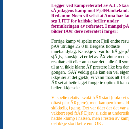
Legger ved kampreferatet av A.L. Skaa
sÃ¸ndagens kamp mot Fjell/Haukeland.
Red.anm: Noen vil vel si at Anna har ta
seg LITT for kritiske briller under
formuleringen av referatet. I mangel p
bilder fÃ¥r dere referatet i farger:
Forrige kamp vi spelte mot Fjell endte resul
pÃ¥ utrulige 25-0 til Bergens flottaste
innebandylag. Kanskje vi var for hÃ¸ge p
sjÃ¸lv, kanskje vi er lei av Ã¥ vinne med 
resultat; eitt eller anna var det i alle fall s
til at vi ikkje klarte Ã¥ prestere like bra de
gongen.
SÃ¥ veldig gale kan ein vel eigen
ikkje sei at det gjekk, vi vann tross alt 14-
Ã¥ sei at heile laget fungerte optimalt kan 
heller ikkje seie.
Vi spelte relativt svakt frÃ¥ start (noko vi
oftast plar Ã¥ gjere), men kampen kom ald
skikkelig i gang. Det var tider der det var 
vakkert spel frÃ¥ Djerv si side at undertei
hadde klump i halsen, men i resten av kam
det ikkje stort betre enn OK.