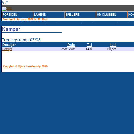
// //
FORSIDEN
LAGENE
SPILLERE
OM KLUBBEN
KON
Sunday 9. August 2026 kl 12:40 //
Kamper
Treningskamp 07/08
Detaljer
Dato
Tid
Hall
Detaljer
26/08 2007
1400
BÃ¸nes
Copyleft © Djerv innebandy 2006