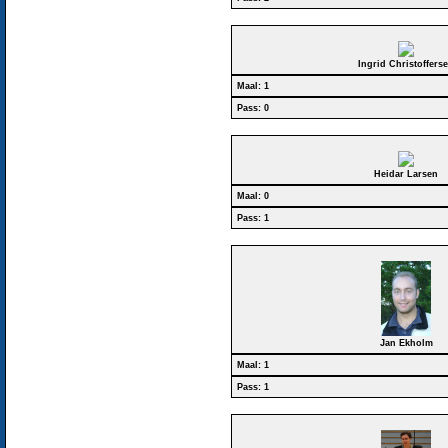
Ingrid Christoffers
Maal: 1
Pass: 0
Heidar Larsen
Maal: 0
Pass: 1
Jan Ekholm
Maal: 1
Pass: 1