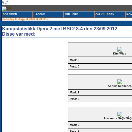
// //
FORSIDEN
LAGENE
SPILLERE
OM KLUBBEN
KON
Saturday 8. August 2026 kl 23:32 //
Kampstatistikk Djerv 2 mot BSI 2 8-4 den 23/09 2012
Disse var med:
Kim Wide
Maal: 0
Pass: 0
Annika Suominen
Maal: 1
Pass: 0
Alexandra SÃ¦le SÃ¦
Maal: 0
Pass: 2