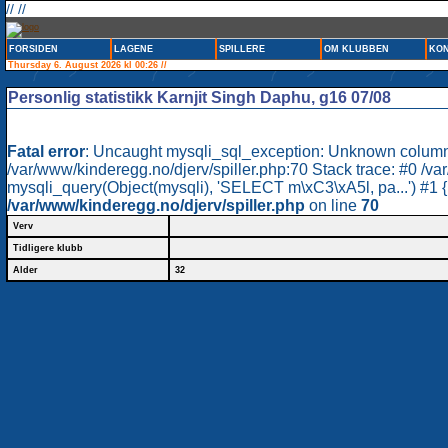
// //
FORSIDEN
LAGENE
SPILLERE
OM KLUBBEN
KON
Thursday 6. August 2026 kl 00:26 //
Personlig statistikk Karnjit Singh Daphu, g16 07/08
Fatal error
: Uncaught mysqli_sql_exception: Unknown column 'mÃ
/var/www/kinderegg.no/djerv/spiller.php:70 Stack trace: #0 /va
mysqli_query(Object(mysqli), 'SELECT m\xC3\xA5l, pa...') #1 {
/var/www/kinderegg.no/djerv/spiller.php
on line
70
Verv
Tidligere klubb
Alder
32