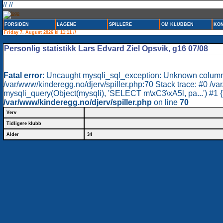
// //
FORSIDEN
LAGENE
SPILLERE
OM KLUBBEN
KON
Friday 7. August 2026 kl 11:11 //
Personlig statistikk Lars Edvard Ziel Opsvik, g16 07/08
Fatal error
: Uncaught mysqli_sql_exception: Unknown column 'mÃ
/var/www/kinderegg.no/djerv/spiller.php:70 Stack trace: #0 /va
mysqli_query(Object(mysqli), 'SELECT m\xC3\xA5l, pa...') #1 {
/var/www/kinderegg.no/djerv/spiller.php
on line
70
Verv
Tidligere klubb
Alder
34