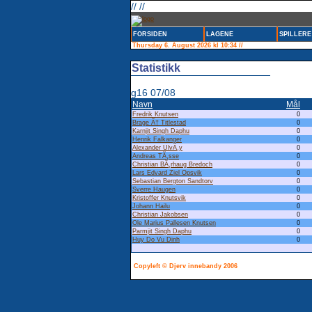
// //
FORSIDEN
LAGENE
SPILLERE
Thursday 6. August 2026 kl 10:34 //
Statistikk
g16 07/08
Navn
Mål
Fredrik Knutsen
0
Brage Ã† Titlestad
0
Karnjit Singh Daphu
0
Henrik Falkanger
0
Alexander UlvÃ¸y
0
Andreas TÃ¸sse
0
Christian BÃ¸rhaug Bredoch
0
Lars Edvard Ziel Opsvik
0
Sebastian Bergton Sandtorv
0
Sverre Haugen
0
Kristoffer Knutsvik
0
Johann Hailu
0
Christian Jakobsen
0
Ole Marius Pallesen Knutsen
0
Parmjit Singh Daphu
0
Huy Do Vu Dinh
0
Copyleft © Djerv innebandy 2006