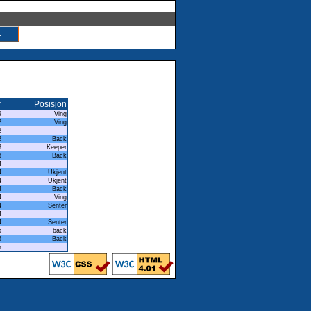
.
r
Posisjon
9
Ving
2
Ving
2
2
Back
3
Keeper
3
Back
4
4
Ukjent
4
Ukjent
4
Back
4
Ving
4
Senter
4
4
Senter
5
back
5
Back
r