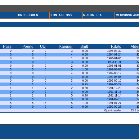
OM KLUBBEN
KONTAKT OSS
MULTIMEDIA
MEDISINSK APP
Pass
Poeng
Utv.
Kamper
Snitt
F.dato
Alde
0
0
0
3
0.00
1996-08-30
2
0
0
5
4
0.00
1994-03-24
3
0
0
0
1
0.00
1994-01-04
3
0
0
0
3
0.00
1993-11-11
3
0
0
0
2
0.00
1993-01-01
3
5
5
0
5
1.00
1992-09-03
3
0
0
0
4
0.00
1992-06-19
3
0
0
0
1
0.00
1992-06-05
3
0
0
0
3
0.00
1992-05-10
3
1
1
0
4
0.25
1992-04-29
3
1
1
7
2
0.50
1991-12-20
3
0
0
2
3
0.00
1991-11-15
3
1
1
2
5
0.20
1991-11-14
3
0
0
0
3
0.00
1991-09-18
3
5
5
15
5
1.00
1991-04-24
3
0
0
0
2
0.00
1990-09-27
3
Gj.snittsalder
33.3 å