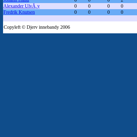
Alexander UlvÃ¸y
0
0
0
0
Fredrik Knutsen
0
0
0
0
Copyleft © Djerv innebandy 2006