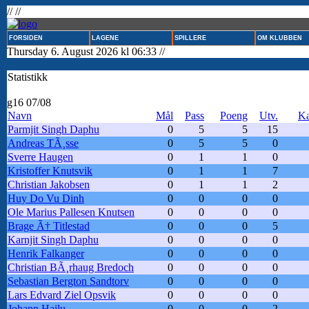
// //
FORSIDEN
LAGENE
SPILLERE
OM KLUBBEN
Thursday 6. August 2026 kl 06:33 //
Statistikk
g16 07/08
Navn
Mål
Pass
Poeng
Utv.
K
Parmjit Singh Daphu
0
5
5
15
Andreas TÃ¸sse
0
5
5
0
Sverre Haugen
0
1
1
0
Kristoffer Knutsvik
0
1
1
7
Christian Jakobsen
0
1
1
2
Huy Do Vu Dinh
0
0
0
0
Ole Marius Pallesen Knutsen
0
0
0
0
Brage Ã† Titlestad
0
0
0
5
Karnjit Singh Daphu
0
0
0
0
Henrik Falkanger
0
0
0
0
Christian BÃ¸rhaug Bredoch
0
0
0
0
Sebastian Bergton Sandtorv
0
0
0
0
Lars Edvard Ziel Opsvik
0
0
0
0
Johann Hailu
0
0
0
2