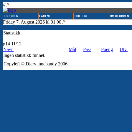
// //
FORSIDEN
LAGENE
SPILLERE
OM KLUBBEN
Friday 7. August 2026 kl 01:00 //
Statistikk
g14 11/12
Navn
Mål
Pass
Poeng
Utv.
Ingen statistikk funnet.
Copyleft © Djerv innebandy 2006